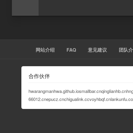
网站介绍
FAQ
意见建议
团队介
合作伙伴
hwarangmanhwa.github.io
smallbar.cn
qinglianhb.cn
hn
66012.cn
epucz.cn
chigualink.cc
voyhbqf.cn
lankunfu.c