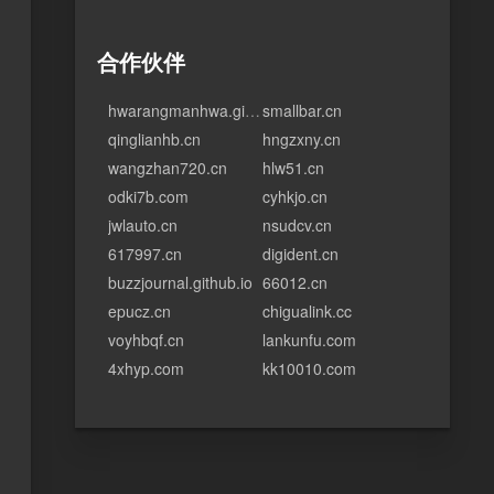
合作伙伴
hwarangmanhwa.github.io
smallbar.cn
qinglianhb.cn
hngzxny.cn
wangzhan720.cn
hlw51.cn
odki7b.com
cyhkjo.cn
jwlauto.cn
nsudcv.cn
617997.cn
digident.cn
buzzjournal.github.io
66012.cn
epucz.cn
chigualink.cc
voyhbqf.cn
lankunfu.com
4xhyp.com
kk10010.com