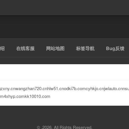
绍
在线客服
网站地图
标签导航
Bug反馈
gzxny.cn
wangzhan720.cn
hlw51.cn
odki7b.com
cyhkjo.cn
jwlauto.cn
ns
om
4xhyp.com
kk10010.com
© .2026. All Rights Reserved.