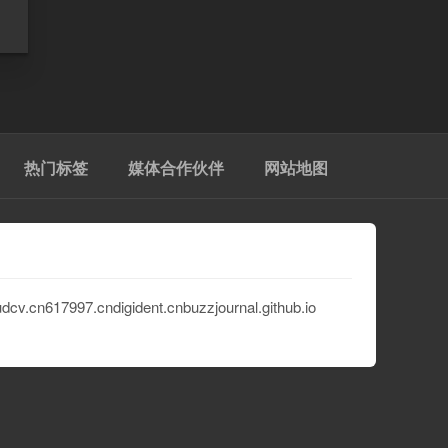
热门标签
媒体合作伙伴
网站地图
udcv.cn
617997.cn
digident.cn
buzzjournal.github.io