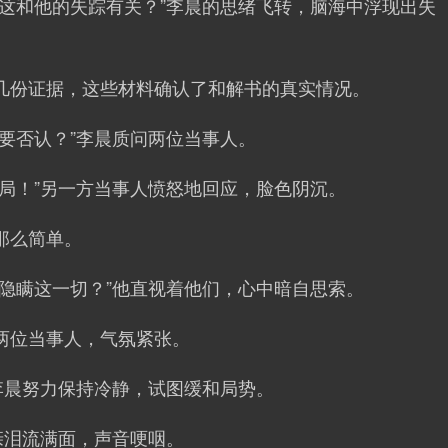
道这和他的失踪有关？”李晨的思绪飞转，脑海中浮现出失
几份证据，这些材料确认了和解书的真实情况。
要否认？”李晨质问两位当事人。
局！”另一方当事人愤怒地回应，脸色阴沉。
那么简单。
隐瞒这一切？”他直视着他们，心中暗自思索。
两位当事人，气氛紧张。
李晨努力保持冷静，试图缓和局势。
亲泪流满面，声音哽咽。