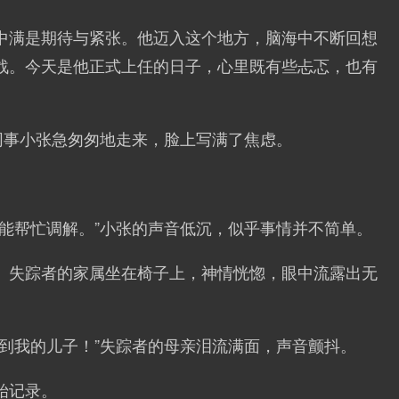
中满是期待与紧张。他迈入这个地方，脑海中不断回想
战。今天是他正式上任的日子，心里既有些忐忑，也有
同事小张急匆匆地走来，脸上写满了焦虑。
们能帮忙调解。”小张的声音低沉，似乎事情并不简单。
。失踪者的家属坐在椅子上，神情恍惚，眼中流露出无
找到我的儿子！”失踪者的母亲泪流满面，声音颤抖。
始记录。