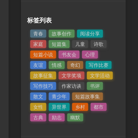
标签列表
青春
故事创作
阅读分享
家庭
短篇集
儿童
诗歌
短篇小说
书友会
心理
友谊
情感
奇幻
写作比赛
故事征集
文学奖项
文学活动
写作技巧
作家访谈
书评
散文
青少年
短篇故事集
女性
异世界
乡村
都市
古典
励志
幽默