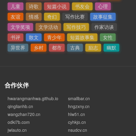
儿童
诗歌
短篇小说
书友会
心理
友谊
情感
奇幻
写作比赛
故事征集
文学奖项
文学活动
写作技巧
作家访谈
书评
散文
青少年
短篇故事集
女性
异世界
乡村
都市
古典
励志
幽默
合作伙伴
hwarangmanhwa.github.io
smallbar.cn
qinglianhb.cn
hngzxny.cn
wangzhan720.cn
hlw51.cn
odki7b.com
cyhkjo.cn
jwlauto.cn
nsudcv.cn