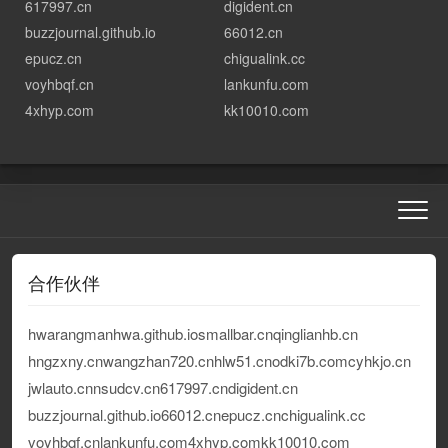
617997.cn
digident.cn
buzzjournal.github.io
66012.cn
epucz.cn
chigualink.cc
voyhbqf.cn
lankunfu.com
4xhyp.com
kk10010.com
合作伙伴
hwarangmanhwa.github.io
smallbar.cn
qinglianhb.cn
hngzxny.cn
wangzhan720.cn
hlw51.cn
odki7b.com
cyhkjo.cn
jwlauto.cn
nsudcv.cn
617997.cn
digident.cn
buzzjournal.github.io
66012.cn
epucz.cn
chigualink.cc
voyhbqf.cn
lankunfu.com
4xhyp.com
kk10010.com