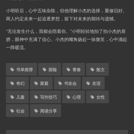
小明听后，心中五味杂陈，但他理解小杰的选择，重修旧好。
两人约定未来一起追逐梦想，留下对未来的期待与遗憾。
“无论发生什么，我都会陪着你。”小明轻轻地拍了拍小杰的肩
膀，眼神中充满了信心。小杰的嘴角扬起一抹微笑，心中涌起
一阵暖流。
书单推荐
探险
青春
散文
奇幻
家庭
书友会
友谊
儿童
写作技巧
心理
女性
社会
阅读分享