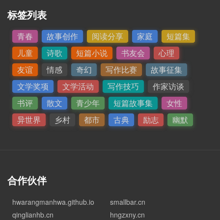
标签列表
青春
故事创作
阅读分享
家庭
短篇集
儿童
诗歌
短篇小说
书友会
心理
友谊
情感
奇幻
写作比赛
故事征集
文学奖项
文学活动
写作技巧
作家访谈
书评
散文
青少年
短篇故事集
女性
异世界
乡村
都市
古典
励志
幽默
合作伙伴
hwarangmanhwa.github.io
smallbar.cn
qinglianhb.cn
hngzxny.cn