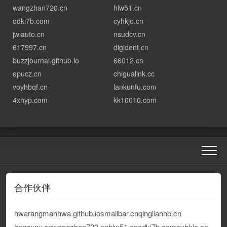
wangzhan720.cn
hlw51.cn
odki7b.com
cyhkjo.cn
jwlauto.cn
nsudcv.cn
617997.cn
digident.cn
buzzjournal.github.io
66012.cn
epucz.cn
chigualink.cc
voyhbqf.cn
lankunfu.com
4xhyp.com
kk10010.com
合作伙伴
hwarangmanhwa.github.io
smallbar.cn
qinglianhb.cn
hngzxny.cn
wangzhan720.cn
hlw51.cn
odki7b.com
cyhkjo.cn