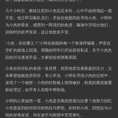
几个小时后，教练注意到小杰迟迟未归，心中不由得涌起一股
不安。他立即召集队员们，开始在校园四处寻找小杰。小明作
为小杰的挚友，感受到一阵强烈的焦虑，脑海中浮现出他们，
训练时的欢声笑语，这让他愈发不安。
“小杰，你在哪儿？”小明在校园的每一个角落呼喊着，声音在
空旷的操场上回荡。周围的同学们开始窃窃私语，关于小杰失
踪的讨论逐渐升温，大家纷纷猜测着原因。
小杰在田径队的表现一直优秀，然而他背负着家庭的压力，父
亲希望他能放弃田径，专心学业。小明在寻找小杰的过程中，
发现了一个秘密：小杰的钉鞋被人悄悄修好，鞋底的磨损被重
新处理过，似乎有人在暗中帮助他。
小明的心里猛然一震，小杰是否真的想退出比赛？他努力回忆
小杰曾提到的对田径的热忱与梦想。此时的小杰，回想起与小
明的深厚友谊，却在迷茫与期望中苦苦挣扎。