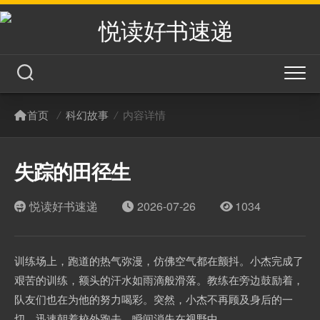
悦读好书速递
首页
/
科幻故事
/
内容详情
失踪的田径生
热门文章
悦读好书速递
2026-07-26
1034
训练场上，跑道的热气弥漫，仿佛空气都在颤抖。小杰完成了
艰苦的训练，额头的汗水如雨滴般滑落。教练在旁边鼓励着，
队友们也在为他的努力喝彩。突然，小杰不再顾及身后的一
切，迅速朝着校外跑去，瞬间消失在视野中。