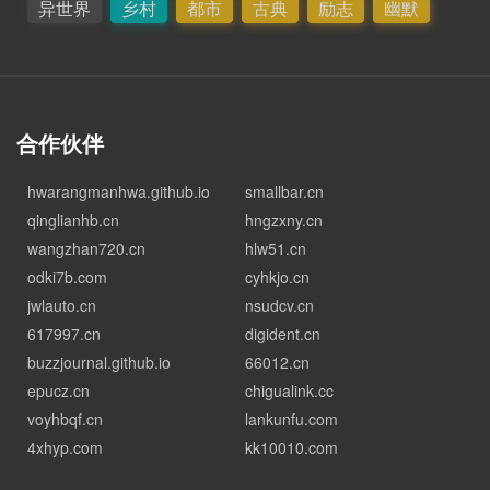
异世界
乡村
都市
古典
励志
幽默
合作伙伴
hwarangmanhwa.github.io
smallbar.cn
qinglianhb.cn
hngzxny.cn
wangzhan720.cn
hlw51.cn
odki7b.com
cyhkjo.cn
jwlauto.cn
nsudcv.cn
617997.cn
digident.cn
buzzjournal.github.io
66012.cn
epucz.cn
chigualink.cc
voyhbqf.cn
lankunfu.com
4xhyp.com
kk10010.com