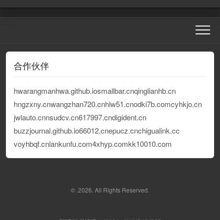
合作伙伴
hwarangmanhwa.github.io
smallbar.cn
qinglianhb.cn
hngzxny.cn
wangzhan720.cn
hlw51.cn
odki7b.com
cyhkjo.cn
jwlauto.cn
nsudcv.cn
617997.cn
digident.cn
buzzjournal.github.io
66012.cn
epucz.cn
chigualink.cc
voyhbqf.cn
lankunfu.com
4xhyp.com
kk10010.com
© .2026. All Rights Reserved.