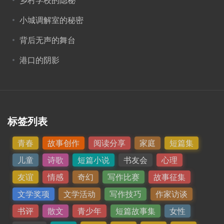
小城调解室的秘密
背后无声的舞台
港口的阴影
标签列表
青春
故事创作
阅读分享
家庭
短篇集
儿童
诗歌
短篇小说
书友会
心理
友谊
情感
奇幻
写作比赛
故事征集
文学奖项
文学活动
写作技巧
作家访谈
书评
散文
青少年
短篇故事集
女性